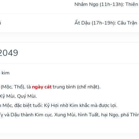
Nhâm Ngọ (11h-13h): Thiên
ũ
Ất Dậu (17h-19h): Câu Trận
2049
 kim
 (Mộc, Thổ), là
ngày cát
trung bình (chế nhật).
 Kỷ Mùi, Quý Mùi.
Mộc, đặc biệt tuổi: Kỷ Hợi nhờ Kim khắc mà được lợi.
ỵ và Dậu thành Kim cục. Xung Mùi, hình Tuất, hại Ngọ, phá Thì