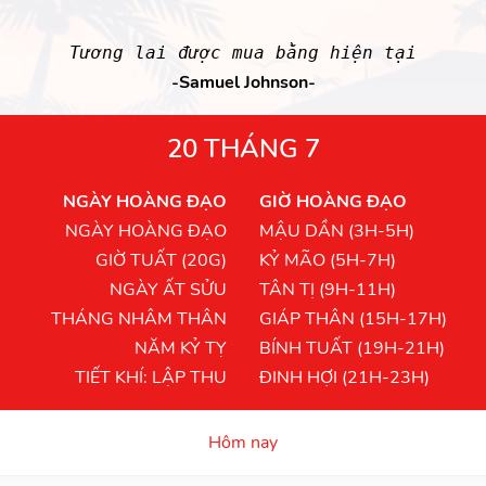
Tương lai được mua bằng hiện tại
-Samuel Johnson-
20 THÁNG 7
NGÀY HOÀNG ĐẠO
GIỜ HOÀNG ĐẠO
NGÀY HOÀNG ĐẠO
MẬU DẦN (3H-5H)
GIỜ TUẤT (20G)
KỶ MÃO (5H-7H)
NGÀY ẤT SỬU
TÂN TỊ (9H-11H)
THÁNG NHÂM THÂN
GIÁP THÂN (15H-17H)
NĂM KỶ TỴ
BÍNH TUẤT (19H-21H)
TIẾT KHÍ: LẬP THU
ĐINH HỢI (21H-23H)
Hôm nay