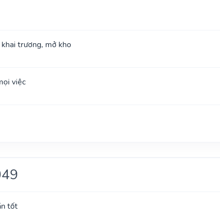
; khai trương, mở kho
ọi việc
049
ắn tốt