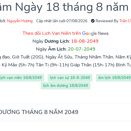
 âm Ngày 18 tháng 8 năm
 bởi:
Nguyễn Hương
Cập nhật lần cuối 07/08/2026
Reviewed By
Trần 
Theo dõi Lịch Vạn Niên trên
Ngày
Dương Lịch
:
18-08-2049
Ngày
Âm Lịch
:
20-07-2049
đạo, Giờ Tuất (20G), Ngày Ất Sửu, Tháng Nhâm Thân, Năm Kỷ
)
Kỷ Mão (5h-7h)
Tân Tị (9h-11h)
Giáp Thân (15h-17h)
Bính T
lịch vạn niên 18/8/2049
lịch vạn sự 18-8-2049
âm lịch 18/8/2049
lịch âm dương 18/8/2049
 DƯƠNG THÁNG 8 NĂM 2049