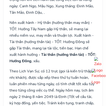
ngày: Canh Ngọ, Mậu Ngọ, Xung tháng: Đinh Mão,
Tân Mão, Đinh Dậu, .
Nên xuất hành - Hỷ thần (hướng thần may mắn) -
TỐT: Hướng Tây Nam gặp Hỷ thần, sẽ mang lại
nhiều niềm vui, may mắn và thuận lợi. Xuất hành -
Tài thần (hướng thần tài) - TỐT: Hướng Đông sẽ
gặp Tài thần, mang lại tài lộc, tiền bạc. Hạn chế
xuất hành hướng
- Tài thần (hướng thần tài) - TỐT:
Hướng Đông
, xấu.
Theo Lịch Vạn Sự, có 12 trực (gọi là kiến trừ thập
nhị khách), được sắp xếp theo thứ tự tuần hoàn,
luân phiên nhau từng ngày, có tính chất tốt xấu tùy
theo từng công việc cụ thể. Ngày hôm nay, lịch âm
ngày 2 tháng 8 năm 2049 là Định (Tốt về cầu tài,
ký hợp đồng, yến tiệc. Tránh kiện tụng, tranh chấp,