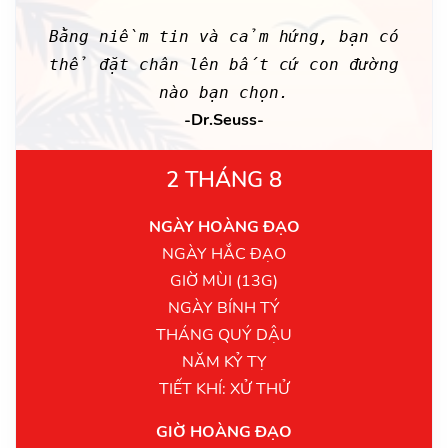
Bằng niềm tin và cảm hứng, bạn có
thể đặt chân lên bất cứ con đường
nào bạn chọn.
-Dr.Seuss-
2 THÁNG 8
NGÀY HOÀNG ĐẠO
NGÀY HẮC ĐẠO
GIỜ MÙI (13G)
NGÀY BÍNH TÝ
THÁNG QUÝ DẬU
NĂM KỶ TỴ
TIẾT KHÍ: XỬ THỬ
GIỜ HOÀNG ĐẠO