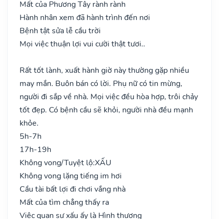
Mất của Phương Tây rành rành
Hành nhân xem đã hành trình đến nơi
Bệnh tật sửa lễ cầu trời
Mọi việc thuận lợi vui cười thật tươi..
Rất tốt lành, xuất hành giờ này thường gặp nhiều
may mắn. Buôn bán có lời. Phụ nữ có tin mừng,
người đi sắp về nhà. Mọi việc đều hòa hợp, trôi chảy
tốt đẹp. Có bệnh cầu sẽ khỏi, người nhà đều mạnh
khỏe.
5h-7h
17h-19h
Không vong/Tuyệt lộ:
XẤU
Không vong lặng tiếng im hơi
Cầu tài bất lợi đi chơi vắng nhà
Mất của tìm chẳng thấy ra
Việc quan sự xấu ấy là Hình thương