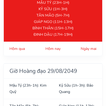
MẬU TÝ (23H-1H)
KỶ SỬU (1H-3H)
TÂN MÃO (5H-7H)
GIÁP NGỌ (11H-13H)
BÍNH THÂN (15H-17H)
ĐINH DẬU (17H-19H)
Hôm qua
Hôm nay
Ngày mai
Giờ Hoàng đạo 29/08/2049
Mậu Tý (23h-1h): Kim
Kỷ Sửu (1h-3h): Bảo
Quỹ
Quang
Tân Mão (5h-7h):
Giáp Ngọ (11h-13h):