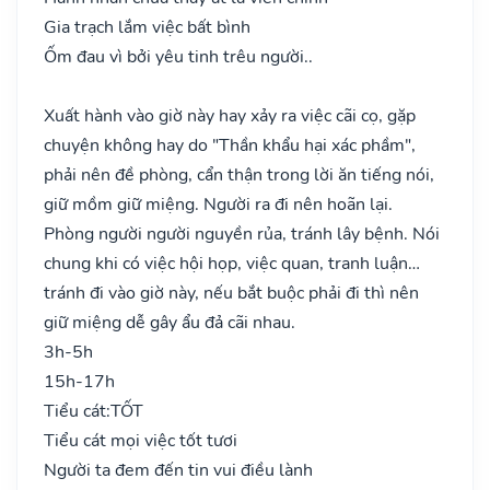
Gia trạch lắm việc bất bình
Ốm đau vì bởi yêu tinh trêu người..
Xuất hành vào giờ này hay xảy ra việc cãi cọ, gặp
chuyện không hay do "Thần khẩu hại xác phầm",
phải nên đề phòng, cẩn thận trong lời ăn tiếng nói,
giữ mồm giữ miệng. Người ra đi nên hoãn lại.
Phòng người người nguyền rủa, tránh lây bệnh. Nói
chung khi có việc hội họp, việc quan, tranh luận…
tránh đi vào giờ này, nếu bắt buộc phải đi thì nên
giữ miệng dễ gây ẩu đả cãi nhau.
3h-5h
15h-17h
Tiểu cát:
TỐT
Tiểu cát mọi việc tốt tươi
Người ta đem đến tin vui điều lành