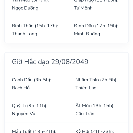
Ngọc Đường
Tư Mệnh
Bính Thân (15h-17h):
Đinh Dậu (17h-19h):
Thanh Long
Minh Đường
Giờ Hắc đạo 29/08/2049
Canh Dần (3h-5h):
Nhâm Thìn (7h-9h):
Bạch Hổ
Thiên Lao
Quý Tị (9h-11h):
Ất Mùi (13h-15h):
Nguyên Vũ
Câu Trận
Mậu Tuất (19h-21h):
Kỷ Hợi (21h-23h):