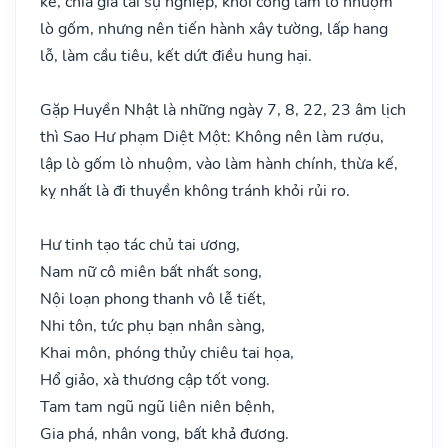
kế, chia gia tài sự nghiệp, khởi công làm lò nhuộm
lò gốm, nhưng nên tiến hành xây tường, lấp hang
lỗ, làm cầu tiêu, kết dứt điều hung hại.
Gặp Huyền Nhật là những ngày 7, 8, 22, 23 âm lịch
thì Sao Hư phạm Diệt Một: Không nên làm rượu,
lập lò gốm lò nhuộm, vào làm hành chính, thừa kế,
kỵ nhất là đi thuyền không tránh khỏi rủi ro.
Hư tinh tạo tác chủ tai ương,
Nam nữ cô miên bất nhất song,
Nội loạn phong thanh vô lễ tiết,
Nhi tôn, tức phụ bạn nhân sàng,
Khai môn, phóng thủy chiêu tai họa,
Hổ giảo, xà thương cập tốt vong.
Tam tam ngũ ngũ liên niên bệnh,
Gia phá, nhân vong, bất khả đương.