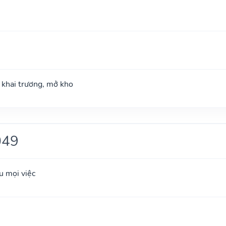
; khai trương, mở kho
049
u mọi việc