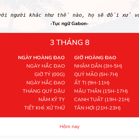
ới người khác như thế nào, họ sẽ đối xử vớ
-Tục ngữ Gabon-
3 THÁNG 8
NGÀY HOÀNG ĐẠO
GIỜ HOÀNG ĐẠO
NGÀY HẮC ĐẠO
NHÂM DẦN (3H-5H)
GIỜ TÝ (00G)
QUÝ MÃO (5H-7H)
NGÀY HẮC ĐẠO
ẤT TỊ (9H-11H)
THÁNG QUÝ DẬU
MẬU THÂN (15H-17H)
NĂM KỶ TỴ
CANH TUẤT (19H-21H)
TIẾT KHÍ: XỬ THỬ
TÂN HỢI (21H-23H)
Hôm nay