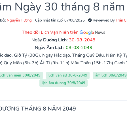
 âm Ngày 30 tháng 8 năm
 bởi:
Nguyễn Hương
Cập nhật lần cuối 07/08/2026
Reviewed By
Trần 
Theo dõi Lịch Vạn Niên trên
Ngày
Dương Lịch
:
30-08-2049
Ngày
Âm Lịch
:
03-08-2049
c đạo, Giờ Tý (00G), Ngày Hắc đạo, Tháng Quý Dậu, Năm Kỷ Tỵ
h)
Quý Mão (5h-7h)
Ất Tị (9h-11h)
Mậu Thân (15h-17h)
Canh 
lịch vạn niên 30/8/2049
lịch vạn sự 30-8-2049
âm lịch 30/8/2049
lịch âm dương 30/8/2049
 DƯƠNG THÁNG 8 NĂM 2049