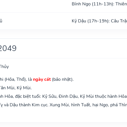
Bính Ngọ (11h-13h): Thiên
ũ
Kỷ Dậu (17h-19h): Câu Trậ
2049
Thủy
hi (Hỏa, Thổ), là
ngày cát
(bảo nhật).
Tân Mùi, Kỷ Mùi.
 Hỏa, đặc biệt tuổi: Kỷ Sửu, Đinh Dậu, Kỷ Mùi thuộc hành Hỏa
ỵ và Dậu thành Kim cục. Xung Mùi, hình Tuất, hại Ngọ, phá Thì