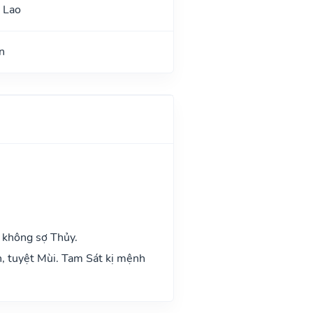
 Lao
n
 không sợ Thủy.
n, tuyệt Mùi. Tam Sát kị mệnh