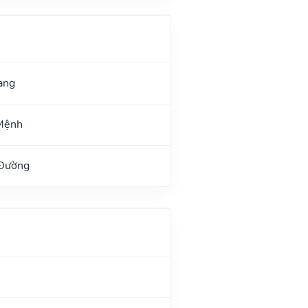
ang
Mệnh
 Đường