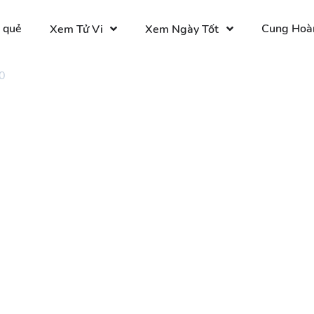
 quẻ
Cung Hoà
Xem Tử Vi
Xem Ngày Tốt
0