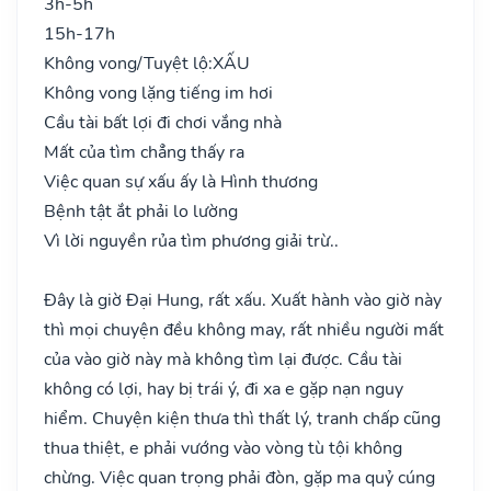
3h-5h
15h-17h
Không vong/Tuyệt lộ:
XẤU
Không vong lặng tiếng im hơi
Cầu tài bất lợi đi chơi vắng nhà
Mất của tìm chẳng thấy ra
Việc quan sự xấu ấy là Hình thương
Bệnh tật ắt phải lo lường
Vì lời nguyền rủa tìm phương giải trừ..
Đây là giờ Đại Hung, rất xấu. Xuất hành vào giờ này
thì mọi chuyện đều không may, rất nhiều người mất
của vào giờ này mà không tìm lại được. Cầu tài
không có lợi, hay bị trái ý, đi xa e gặp nạn nguy
hiểm. Chuyện kiện thưa thì thất lý, tranh chấp cũng
thua thiệt, e phải vướng vào vòng tù tội không
chừng. Việc quan trọng phải đòn, gặp ma quỷ cúng