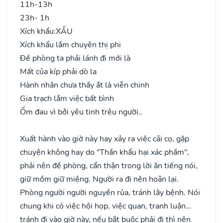
11h-13h
23h- 1h
Xích khẩu:
XẤU
Xích khẩu lắm chuyên thị phi
Đề phòng ta phải lánh đi mới là
Mất của kíp phải dò la
Hành nhân chưa thấy ắt là viễn chinh
Gia trạch lắm việc bất bình
Ốm đau vì bởi yêu tinh trêu người..
Xuất hành vào giờ này hay xảy ra việc cãi cọ, gặp
chuyện không hay do "Thần khẩu hại xác phầm",
phải nên đề phòng, cẩn thận trong lời ăn tiếng nói,
giữ mồm giữ miệng. Người ra đi nên hoãn lại.
Phòng người người nguyền rủa, tránh lây bệnh. Nói
chung khi có việc hội họp, việc quan, tranh luận…
tránh đi vào giờ này, nếu bắt buộc phải đi thì nên