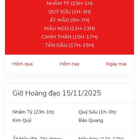
NHÂM TÝ (23H-1H)
QUÝ SỬU (1H-3H)
ẤT MÃO (5H-7H)
MẬU NGỌ (11H-13H)
CANH THÂN (15H-17H)
TÂN DẬU (17H-19H)
Hôm qua
Hôm nay
Ngày mai
Giờ Hoàng đạo 15/11/2025
Nhâm Tý (23h-1h):
Quý Sửu (1h-3h):
Kim Quỹ
Bảo Quang
Ất Mão (5h-7h): Ngọc
Mậu Ngọ (11h-13h):