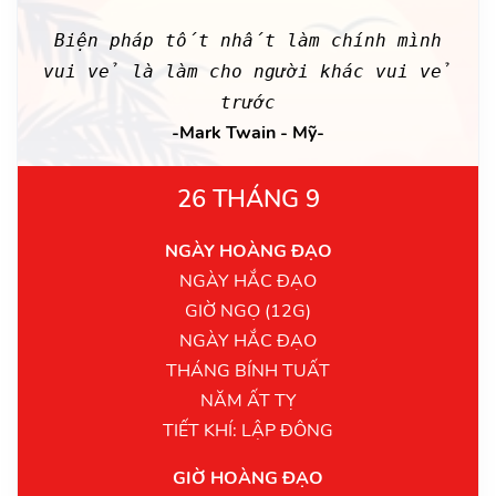
Biện pháp tốt nhất làm chính mình
vui vẻ là làm cho người khác vui vẻ
trước
-Mark Twain - Mỹ-
26 THÁNG 9
NGÀY HOÀNG ĐẠO
NGÀY HẮC ĐẠO
GIỜ NGỌ (12G)
NGÀY HẮC ĐẠO
THÁNG BÍNH TUẤT
NĂM ẤT TỴ
TIẾT KHÍ: LẬP ĐÔNG
GIỜ HOÀNG ĐẠO