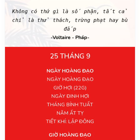
Không có thứ gì là số phận, tất cả
chỉ là thử thách, trừng phạt hay bù
đắp
-Voltaire - Pháp-
25 THÁNG 9
NGÀY HOÀNG ĐẠO
NGÀY HOÀNG ĐẠO
GIỜ HỢI (22G)
NGÀY ĐINH HỢI
THÁNG BÍNH TUẤT
NĂM ẤT TỴ
TIẾT KHÍ: LẬP ĐÔNG
GIỜ HOÀNG ĐẠO