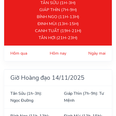
TÂN SỬU (1H-3H)
GIÁP THÌN (7H-9H)
BÍNH NGỌ (11H-13H)
ĐINH MÙI (13H-15H)
CANH TUẤT (19H-21H)
TÂN HỢI (21H-23H)
Hôm qua
Hôm nay
Ngày mai
Giờ Hoàng đạo 14/11/2025
Tân Sửu (1h-3h):
Giáp Thìn (7h-9h): Tư
Ngọc Đường
Mệnh
Bính Ngọ (11h-13h):
Đinh Mùi (13h-15h):