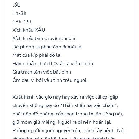
tốt.
1h-3h
13h-15h
Xích khẩu:
XẤU
Xích khẩu lắm chuyên thị phi
Đề phòng ta phải lánh đi mới là
Mất của kíp phải dò la
Hành nhân chưa thấy ắt là viễn chinh
Gia trạch lắm việc bất bình
Ốm đau vì bởi yêu tinh trêu người..
Xuất hành vào giờ này hay xảy ra việc cãi cọ, gặp
chuyện không hay do "Thần khẩu hại xác phầm",
phải nên đề phòng, cẩn thận trong lời ăn tiếng nói,
giữ mồm giữ miệng. Người ra đi nên hoãn lại.
Phòng người người nguyền rủa, tránh lây bệnh. Nói
chung khi có việc hội họp, việc quan, tranh luận…