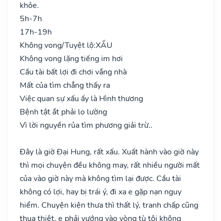
khỏe.
5h-7h
17h-19h
Không vong/Tuyệt lộ:
XẤU
Không vong lặng tiếng im hơi
Cầu tài bất lợi đi chơi vắng nhà
Mất của tìm chẳng thấy ra
Việc quan sự xấu ấy là Hình thương
Bệnh tật ắt phải lo lường
Vì lời nguyền rủa tìm phương giải trừ..
Đây là giờ Đại Hung, rất xấu. Xuất hành vào giờ này
thì mọi chuyện đều không may, rất nhiều người mất
của vào giờ này mà không tìm lại được. Cầu tài
không có lợi, hay bị trái ý, đi xa e gặp nạn nguy
hiểm. Chuyện kiện thưa thì thất lý, tranh chấp cũng
thua thiệt, e phải vướng vào vòng tù tội không