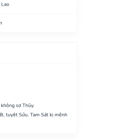
 Lao
n
 không sợ Thủy.
ất, tuyệt Sửu. Tam Sát kị mệnh