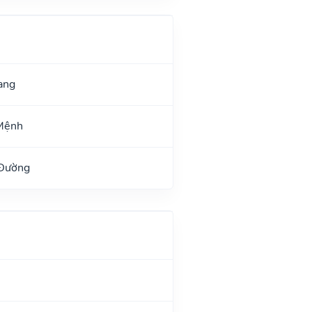
ang
Mệnh
 Đường