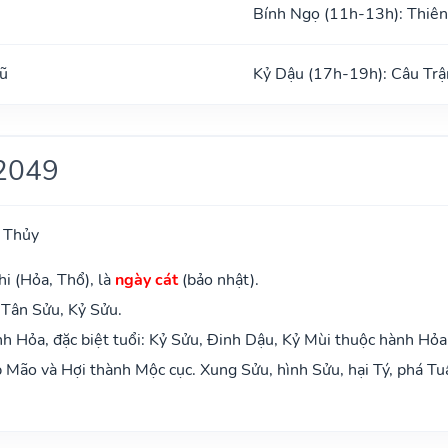
Bính Ngọ (11h-13h): Thiên
ũ
Kỷ Dậu (17h-19h): Câu Trậ
2049
 Thủy
i (Hỏa, Thổ), là
ngày cát
(bảo nhật).
 Tân Sửu, Kỷ Sửu.
 Hỏa, đặc biệt tuổi: Kỷ Sửu, Đinh Dậu, Kỷ Mùi thuộc hành Hỏa
Mão và Hợi thành Mộc cục. Xung Sửu, hình Sửu, hại Tý, phá Tu