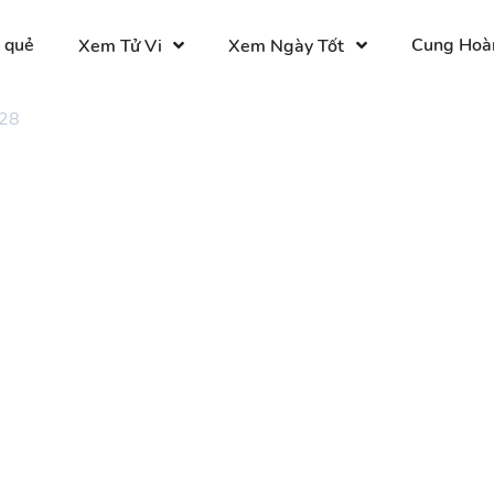
 quẻ
Cung Hoà
Xem Tử Vi
Xem Ngày Tốt
 28