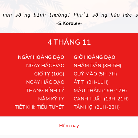
g nên sống bình thường! Phải sống háo hức s
-S.Korolev-
4 THÁNG 11
NGÀY HOÀNG ĐẠO
GIỜ HOÀNG ĐẠO
NGÀY HẮC ĐẠO
NHÂM DẦN (3H-5H)
GIỜ TỴ (10G)
QUÝ MÃO (5H-7H)
NGÀY HẮC ĐẠO
ẤT TỊ (9H-11H)
THÁNG BÍNH TÝ
MẬU THÂN (15H-17H)
NĂM KỶ TỴ
CANH TUẤT (19H-21H)
TIẾT KHÍ: TIỂU TUYẾT
TÂN HỢI (21H-23H)
Hôm nay