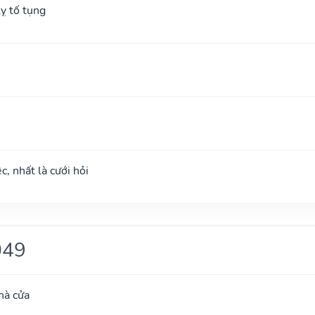
ỵ tố tụng
c, nhất là cưới hỏi
049
hà cửa