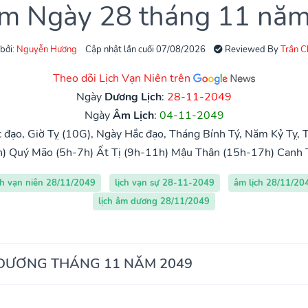
âm Ngày 28 tháng 11 nă
 bởi:
Nguyễn Hương
Cập nhật lần cuối 07/08/2026
Reviewed By
Trần 
Theo dõi Lịch Vạn Niên trên
Ngày
Dương Lịch
:
28-11-2049
Ngày
Âm Lịch
:
04-11-2049
 đạo, Giờ Tỵ (10G), Ngày Hắc đạo, Tháng Bính Tý, Năm Kỷ Tỵ, T
h)
Quý Mão (5h-7h)
Ất Tị (9h-11h)
Mậu Thân (15h-17h)
Canh 
ch vạn niên 28/11/2049
lịch vạn sự 28-11-2049
âm lịch 28/11/20
lịch âm dương 28/11/2049
 DƯƠNG THÁNG 11 NĂM 2049