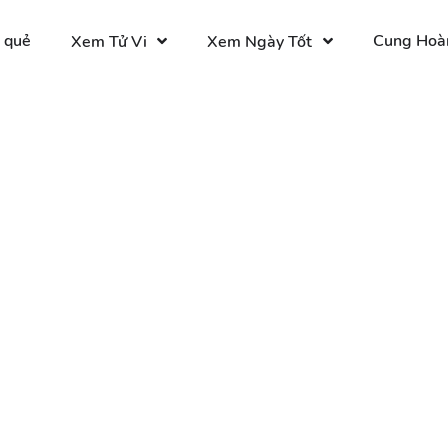
 quẻ
Cung Hoà
Xem Tử Vi
Xem Ngày Tốt