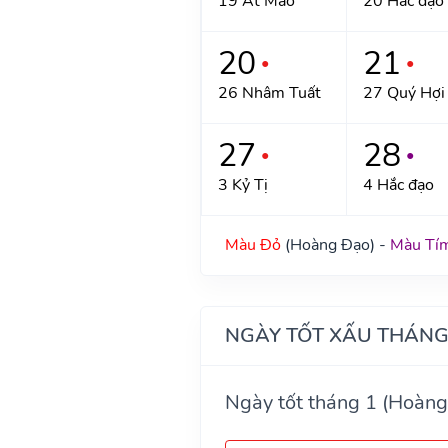
19 Ất Mão
20 Hắc đạo
20
21
●
●
26 Nhâm Tuất
27 Quý Hợi
27
28
●
●
3 Kỷ Tị
4 Hắc đạo
Màu Đỏ
(Hoàng Đạo) -
Màu Tí
NGÀY TỐT XẤU THÁNG
Ngày tốt tháng 1 (Hoàng