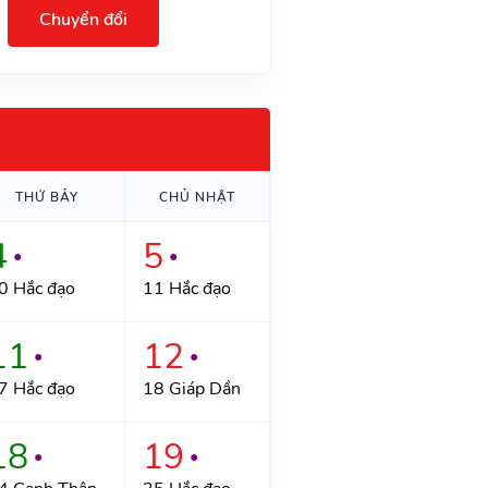
Chuyển đổi
THỨ BẢY
CHỦ NHẬT
4
5
●
●
0 Hắc đạo
11 Hắc đạo
11
12
●
●
7 Hắc đạo
18 Giáp Dần
18
19
●
●