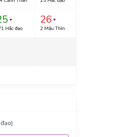
4 Canh Thân
25 Hắc đạo
25
26
●
●
/1 Hắc đạo
2 Mậu Thìn
 đạo)