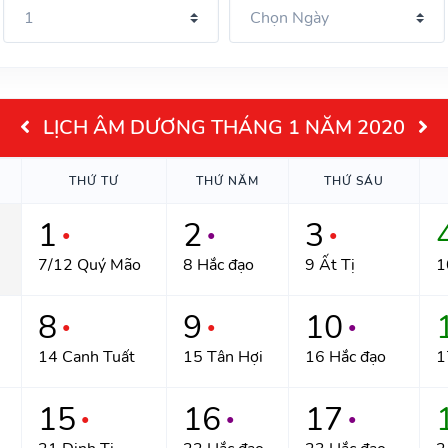
LỊCH ÂM DƯƠNG THÁNG 1 NĂM 2020
THỨ TƯ
THỨ NĂM
THỨ SÁU
1
2
3
●
●
●
7/12 Quý Mão
8 Hắc đạo
9 Ất Tị
1
8
9
10
●
●
●
14 Canh Tuất
15 Tân Hợi
16 Hắc đạo
1
15
16
17
●
●
●