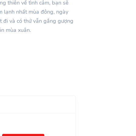
ống thiên về tình cảm, bạn sẽ
ểm lạnh nhất mùa đông, ngày
hết đi và có thứ vẫn gắng gượng
đón mùa xuân.