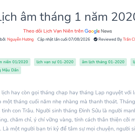
Lịch âm tháng 1 năm 202
Theo dõi Lịch Vạn Niên trên
 bởi:
Nguyễn Hương
Cập nhật lần cuối 07/08/2026
Reviewed By
Trần 
ạn niên 01/2020
lịch vạn sự 01-2020
âm lịch tháng 01-2020
l
ng Mậu Dần
lịch hay còn gọi tháng chạp hay tháng Lạp nguyệt với l
cho một tháng cuối năm nhẹ nhàng mà thanh thoát. Thán
ầm tinh con Trâu. Người sinh tháng Đinh Sửu là người mạn
ăng, chăm chỉ, ý chí vững vàng, tính cách thân thiện cở
 Là một người bạn tri kỷ để tâm sự mọi chuyện, người s