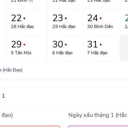
21 Đinh Tị
22 Hắc đạo
23 Hắc đạo
2
22
23
24
●
●
●
28 Hắc đạo
29 Hắc đạo
30 Bính Dần
1
29
30
31
●
●
●
5 Tân Mùi
6 Hắc đạo
7 Hắc đạo
m
(Hắc Đạo)
 1
 đạo)
Ngày xấu tháng 1 (Hắc