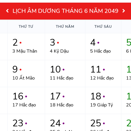
LỊCH ÂM DƯƠNG THÁNG 6 NĂM 2049
THỨ TƯ
THỨ NĂM
THỨ SÁU
2
3
4
●
●
●
3 Mậu Thân
4 Kỷ Dậu
5 Hắc đạo
6 
9
10
11
●
●
●
10 Ất Mão
11 Hắc đạo
12 Hắc đạo
1
16
17
18
●
●
●
17 Hắc đạo
18 Hắc đạo
19 Giáp Tý
20
23
24
25
●
●
●