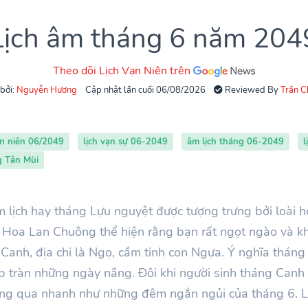
Lịch âm tháng 6 năm 204
Theo dõi Lịch Vạn Niên trên
 bởi:
Nguyễn Hương
Cập nhật lần cuối 06/08/2026
Reviewed By
Trần 
ạn niên 06/2049
lịch vạn sự 06-2049
âm lịch tháng 06-2049
l
g Tân Mùi
lịch hay tháng Lựu nguyệt được tượng trưng bởi loài 
. Hoa Lan Chuông thể hiện rằng bạn rất ngọt ngào và kh
Canh, địa chi là Ngọ, cầm tinh con Ngựa. Ý nghĩa tháng
ập tràn những ngày nắng. Đôi khi người sinh tháng Canh
cũng qua nhanh như những đêm ngắn ngủi của tháng 6. L