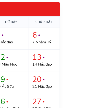
THỨ BẢY
CHỦ NHẬT
5
6
●
●
Hắc đạo
7 Nhâm Tý
12
13
●
●
3 Mậu Ngọ
14 Hắc đạo
19
20
●
●
 Ất Sửu
21 Hắc đạo
26
27
●
●